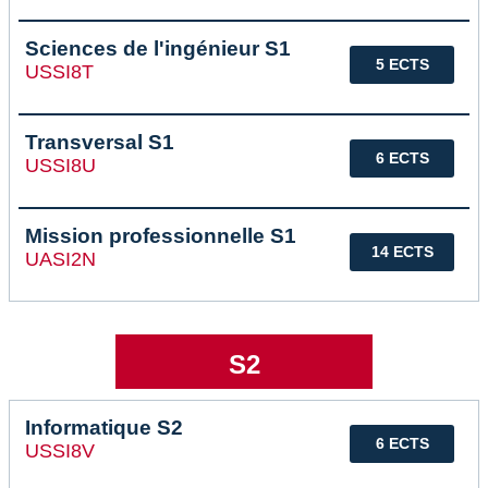
Sciences de l'ingénieur S1
5 ECTS
USSI8T
Transversal S1
6 ECTS
USSI8U
Mission professionnelle S1
14 ECTS
UASI2N
S2
Informatique S2
6 ECTS
USSI8V