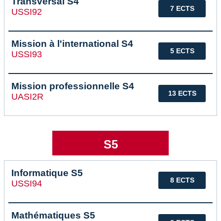
Transversal S4
7 ECTS
USSI92
Mission à l'international S4
5 ECTS
USSI93
Mission professionnelle S4
13 ECTS
UASI2R
S5
Informatique S5
8 ECTS
USSI94
Mathématiques S5