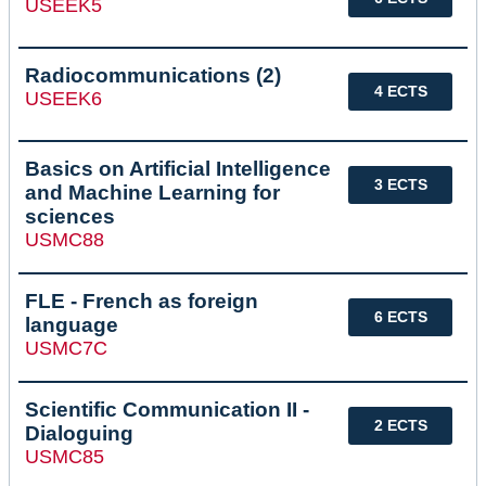
USEEK5
Radiocommunications (2)
4 ECTS
USEEK6
Basics on Artificial Intelligence
3 ECTS
and Machine Learning for
sciences
USMC88
FLE - French as foreign
6 ECTS
language
USMC7C
Scientific Communication II -
2 ECTS
Dialoguing
USMC85