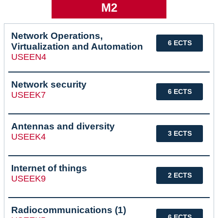
M2
Network Operations,
6 ECTS
Virtualization and Automation
USEEN4
Network security
6 ECTS
USEEK7
Antennas and diversity
3 ECTS
USEEK4
Internet of things
2 ECTS
USEEK9
Radiocommunications (1)
6 ECTS