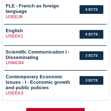
FLE - French as foreign
6 ECTS
language
USEEJ9
English
6 ECTS
USEEK1
Scientific Communication I -
2 ECTS
Disseminating
USMC84
Contemporary Economic
3 ECTS
Issues - I - Economic growth
and public policies
USEEK3