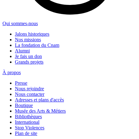
Qui sommes-nous
Jalons historiques
Nos missions
La fondation du Cnam
Alumni
Je fais un don
Grands projets
À propos
Presse
Nous rejoindre
Nous contacter
Adresses et plans d'accès
Boutique
Musée des Arts & Métiers
Bibliothèques
International
Stop Violences
Plan de site