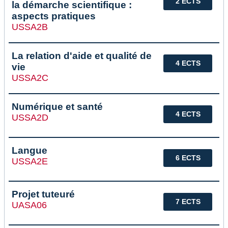
2 ECTS
la démarche scientifique :
aspects pratiques
USSA2B
La relation d'aide et qualité de
4 ECTS
vie
USSA2C
Numérique et santé
4 ECTS
USSA2D
Langue
6 ECTS
USSA2E
Projet tuteuré
7 ECTS
UASA06