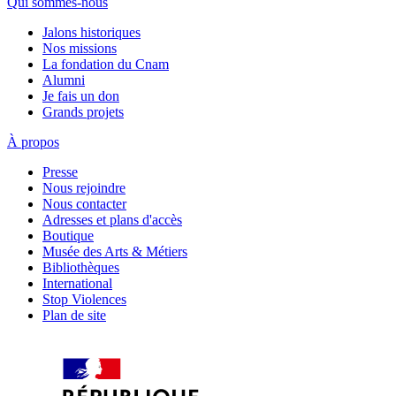
Qui sommes-nous
Jalons historiques
Nos missions
La fondation du Cnam
Alumni
Je fais un don
Grands projets
À propos
Presse
Nous rejoindre
Nous contacter
Adresses et plans d'accès
Boutique
Musée des Arts & Métiers
Bibliothèques
International
Stop Violences
Plan de site