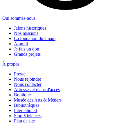
Qui sommes-nous
Jalons historiques
Nos missions
La fondation du Cnam
Alumni
Je fais un don
Grands projets
À propos
Presse
Nous rejoindre
Nous contacter
Adresses et plans d'accès
Boutique
Musée des Arts & Métiers
Bibliothèques
International
Stop Violences
Plan de site