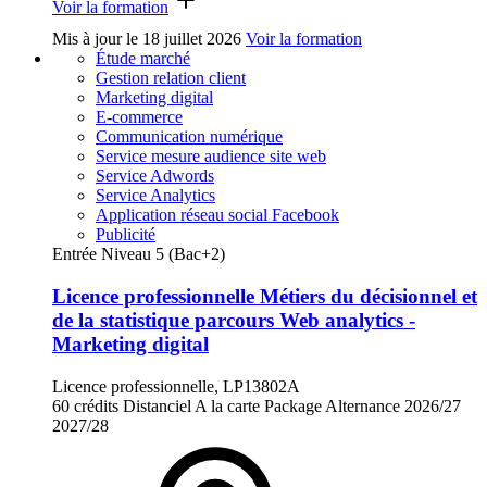
Voir la formation
Mis à jour le
18 juillet 2026
Voir la formation
Étude marché
Gestion relation client
Marketing digital
E-commerce
Communication numérique
Service mesure audience site web
Service Adwords
Service Analytics
Application réseau social Facebook
Publicité
Entrée Niveau 5 (Bac+2)
Licence professionnelle Métiers du décisionnel et
de la statistique parcours Web analytics -
Marketing digital
Licence professionnelle, LP13802A
60 crédits
Distanciel
A la carte
Package
Alternance
2026/27
2027/28