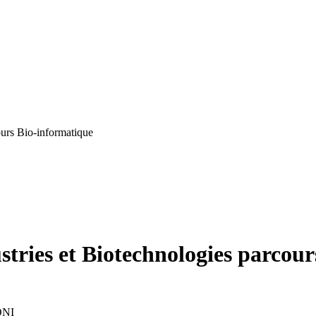
ours Bio-informatique
ustries et Biotechnologies parcou
ONI