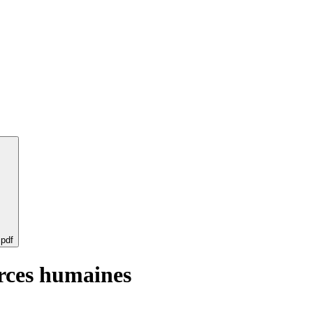
 pdf
urces humaines