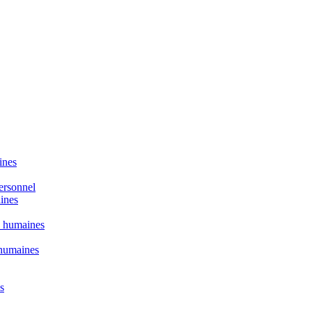
ines
personnel
aines
s humaines
 humaines
s