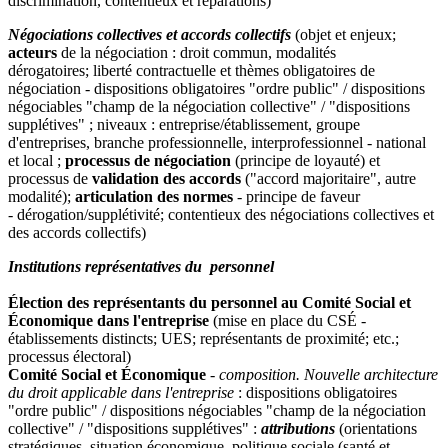
discrimination, contentieux et réparations)
Négociations collectives et accords collectifs
(objet et enjeux;
acteurs
de la négociation : droit commun, modalités
dérogatoires; liberté contractuelle et thèmes obligatoires de
négociation - dispositions obligatoires "ordre public" / dispositions
négociables "champ de la négociation collective" / "dispositions
supplétives" ; niveaux : entreprise/établissement, groupe
d'entreprises, branche professionnelle, interprofessionnel - national
et local ;
processus de négociation
(principe de loyauté) et
processus de
validation des accords
("accord majoritaire", autre
modalité);
articulation des normes
- principe de faveur
- dérogation/supplétivité; contentieux des négociations collectives et
des accords collectifs)
Institutions représentatives du personnel
Élection des représentants du personnel au Comité Social et
Économique dans l'entreprise
(mise en place du CSÉ -
établissements distincts; UES; représentants de proximité; etc.;
processus électoral)
Comité Social et Économique
-
composition. Nouvelle architecture
du droit applicable dans l'entreprise
: dispositions obligatoires
"ordre public" / dispositions négociables "champ de la négociation
collective" / "dispositions supplétives" :
attributions
(orientations
stratégiques, situation économique, politique sociale (santé et