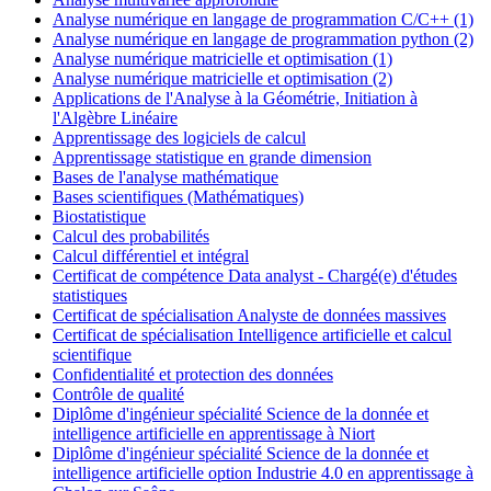
Analyse numérique en langage de programmation C/C++ (1)
Analyse numérique en langage de programmation python (2)
Analyse numérique matricielle et optimisation (1)
Analyse numérique matricielle et optimisation (2)
Applications de l'Analyse à la Géométrie, Initiation à
l'Algèbre Linéaire
Apprentissage des logiciels de calcul
Apprentissage statistique en grande dimension
Bases de l'analyse mathématique
Bases scientifiques (Mathématiques)
Biostatistique
Calcul des probabilités
Calcul différentiel et intégral
Certificat de compétence Data analyst - Chargé(e) d'études
statistiques
Certificat de spécialisation Analyste de données massives
Certificat de spécialisation Intelligence artificielle et calcul
scientifique
Confidentialité et protection des données
Contrôle de qualité
Diplôme d'ingénieur spécialité Science de la donnée et
intelligence artificielle en apprentissage à Niort
Diplôme d'ingénieur spécialité Science de la donnée et
intelligence artificielle option Industrie 4.0 en apprentissage à