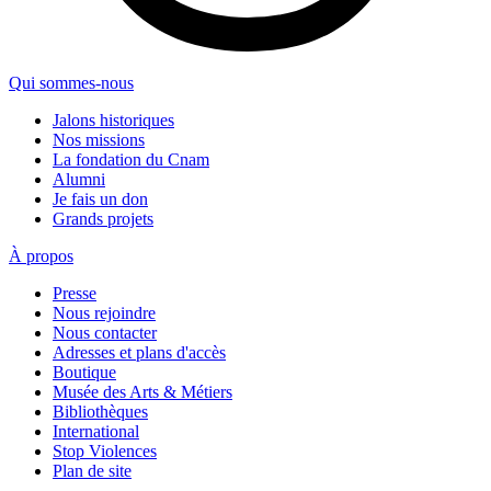
Qui sommes-nous
Jalons historiques
Nos missions
La fondation du Cnam
Alumni
Je fais un don
Grands projets
À propos
Presse
Nous rejoindre
Nous contacter
Adresses et plans d'accès
Boutique
Musée des Arts & Métiers
Bibliothèques
International
Stop Violences
Plan de site