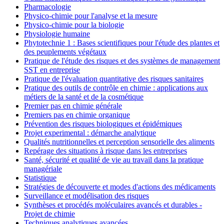
Pharmacologie
Physico-chimie pour l'analyse et la mesure
Physico-chimie pour la biologie
Physiologie humaine
Phytotechnie 1 : Bases scientifiques pour l'étude des plantes et
des peuplements végétaux
Pratique de l'étude des risques et des systèmes de management
SST en entreprise
Pratique de l'évaluation quantitative des risques sanitaires
Pratique des outils de contrôle en chimie : applications aux
métiers de la santé et de la cosmétique
Premier pas en chimie générale
Premiers pas en chimie organique
Prévention des risques biologiques et épidémiques
Projet experimental : démarche analytique
Qualités nutritionnelles et perception sensorielle des aliments
Repérage des situations à risque dans les entreprises
Santé, sécurité et qualité de vie au travail dans la pratique
managériale
Statistique
Stratégies de découverte et modes d'actions des médicaments
Surveillance et modélisation des risques
Synthèses et procédés moléculaires avancés et durables -
Projet de chimie
Techniques analytiques avancées