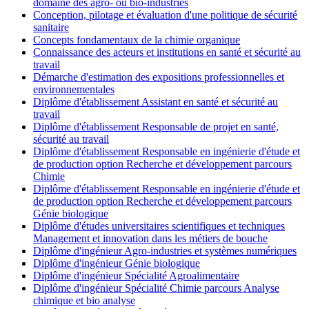
domaine des agro- ou bio-industries
Conception, pilotage et évaluation d'une politique de sécurité
sanitaire
Concepts fondamentaux de la chimie organique
Connaissance des acteurs et institutions en santé et sécurité au
travail
Démarche d'estimation des expositions professionnelles et
environnementales
Diplôme d'établissement Assistant en santé et sécurité au
travail
Diplôme d'établissement Responsable de projet en santé,
sécurité au travail
Diplôme d'établissement Responsable en ingénierie d'étude et
de production option Recherche et développement parcours
Chimie
Diplôme d'établissement Responsable en ingénierie d'étude et
de production option Recherche et développement parcours
Génie biologique
Diplôme d'études universitaires scientifiques et techniques
Management et innovation dans les métiers de bouche
Diplôme d'ingénieur Agro-industries et systèmes numériques
Diplôme d'ingénieur Génie biologique
Diplôme d'ingénieur Spécialité Agroalimentaire
Diplôme d'ingénieur Spécialité Chimie parcours Analyse
chimique et bio analyse